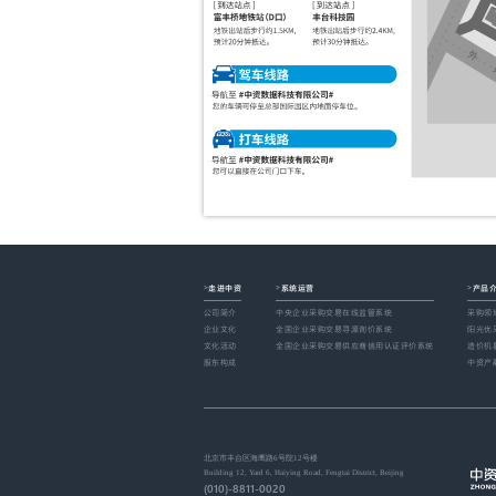
走进中资
系统运营
产品
>
>
>
公司简介
中央企业采购交易在线监管系统
采购领
企业文化
全国企业采购交易寻源询价系统
阳光优
文化活动
全国企业采购交易供应商信用认证评价系统
造价机
股东构成
中资产
北京市丰台区海鹰路6号院12号楼
Building 12, Yard 6, Haiying Road, Fengtai District, Beijing
(010)-8811-0020